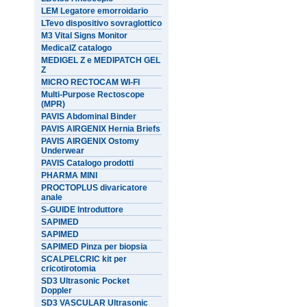
LEM Legatore emorroidario
LTevo dispositivo sovraglottico
M3 Vital Signs Monitor
MedicalZ catalogo
MEDIGEL Z e MEDIPATCH GEL
Z
MICRO RECTOCAM WI-FI
Multi-Purpose Rectoscope
(MPR)
PAVIS Abdominal Binder
PAVIS AIRGENIX Hernia Briefs
PAVIS AIRGENIX Ostomy
Underwear
PAVIS Catalogo prodotti
PHARMA MINI
PROCTOPLUS divaricatore
anale
S-GUIDE Introduttore
SAPIMED
SAPIMED
SAPIMED Pinza per biopsia
SCALPELCRIC kit per
cricotirotomia
SD3 Ultrasonic Pocket
Doppler
SD3 VASCULAR Ultrasonic