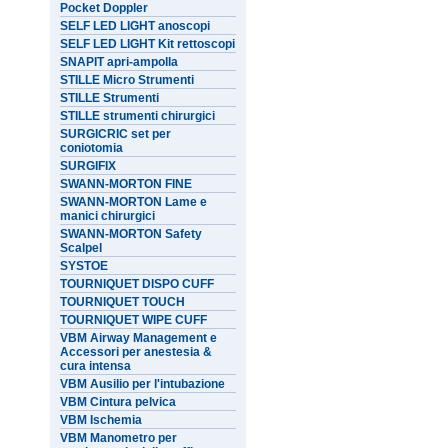
Pocket Doppler
SELF LED LIGHT anoscopi
SELF LED LIGHT Kit rettoscopi
SNAPIT apri-ampolla
STILLE Micro Strumenti
STILLE Strumenti
STILLE strumenti chirurgici
SURGICRIC set per
coniotomia
SURGIFIX
SWANN-MORTON FINE
SWANN-MORTON Lame e
manici chirurgici
SWANN-MORTON Safety
Scalpel
SYSTOE
TOURNIQUET DISPO CUFF
TOURNIQUET TOUCH
TOURNIQUET WIPE CUFF
VBM Airway Management e
Accessori per anestesia &
cura intensa
VBM Ausilio per l'intubazione
VBM Cintura pelvica
VBM Ischemia
VBM Manometro per