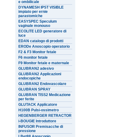
e ombilicale
DYNAMESH IPST VISIBLE
impiato per ernie
parastomiche
EASYSPEC Speculum
vaginale monouso
ECOLITE LED generatore di
luce
EDAN catalogo di prodotti
ERODe Anoscopio operatorio
F2 & F3 Monitor fetale
F6 monitor fetale
F9 Monitor fetale e maternale
GLUBRAN2 adesivo
GLUBRAN2 Applicazioni
endocopiche
GLUBRAN2 Endovascolare
GLUBRAN SPRAY
GLUBRAN TISS2 Medicazione
per ferite
GLUTACK Applicatore
H100B Pulsi-ossimetro
HEGENBERGER RETRACTOR
i-BOUGIE Introduttore
INFUSOR Premisacche di
pressione
LBet88 Anoscopio