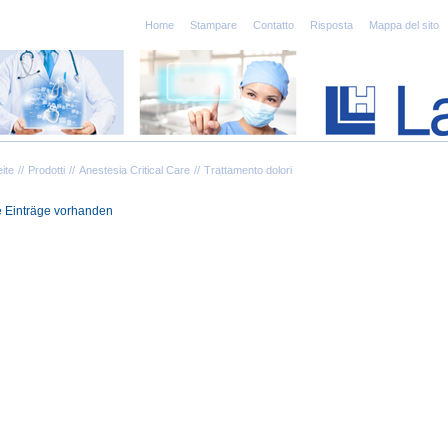
Home
Stampare
Contatto
Risposta
Mappa del sito
eite
Prodotti
Anestesia Critical Care
Trattamento dolori
 Einträge vorhanden