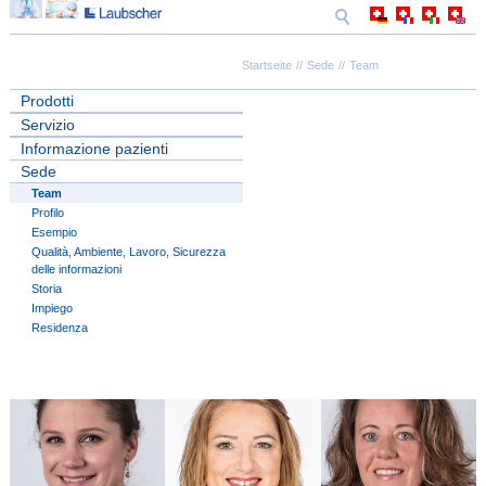
Startseite
Sede
Team
Prodotti
Servizio
Informazione pazienti
Sede
Team
Profilo
Esempio
Qualità, Ambiente, Lavoro, Sicurezza
delle informazioni
Storia
Impiego
Residenza
Andrea Ackermann
Elvira Schneider
mehr ...
mehr ...