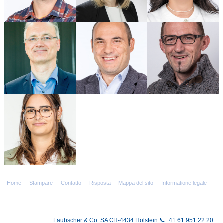
Robert Laubscher-
Stefano Primavera
Vogt
mehr ...
mehr ...
Vanessa Cantaffa
mehr ...
Home
Stampare
Contatto
Risposta
Mappa del sito
Informatione legale
Laubscher & Co. SA CH-4434 Hölstein 📞+41 61 951 22 20