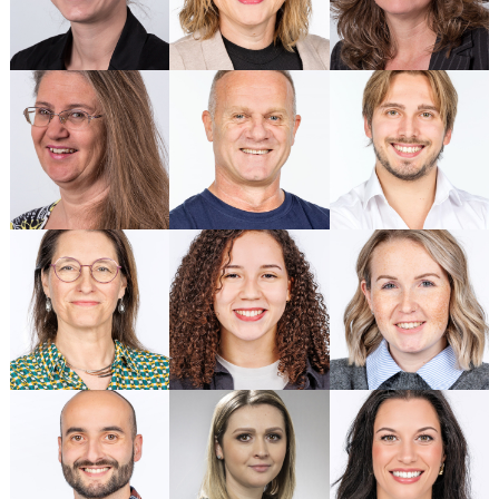
Gabriela Suter
Jeton Nikaj
mehr ...
mehr ...
Karine Géré
Leandra Zumsteg
dos Santos
mehr ...
mehr ...
Leonardo Sallustio
Leutrime Rushani
mehr ...
mehr ...