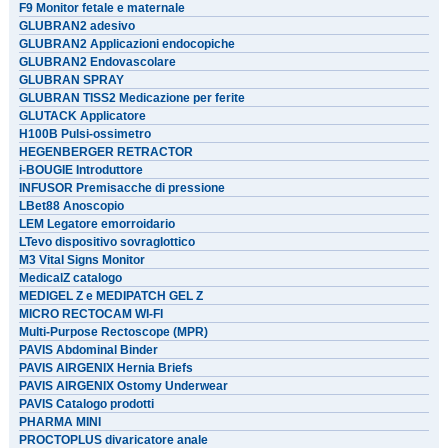
F9 Monitor fetale e maternale
GLUBRAN2 adesivo
GLUBRAN2 Applicazioni endocopiche
GLUBRAN2 Endovascolare
GLUBRAN SPRAY
GLUBRAN TISS2 Medicazione per ferite
GLUTACK Applicatore
H100B Pulsi-ossimetro
HEGENBERGER RETRACTOR
i-BOUGIE Introduttore
INFUSOR Premisacche di pressione
LBet88 Anoscopio
LEM Legatore emorroidario
LTevo dispositivo sovraglottico
M3 Vital Signs Monitor
MedicalZ catalogo
MEDIGEL Z e MEDIPATCH GEL Z
MICRO RECTOCAM WI-FI
Multi-Purpose Rectoscope (MPR)
PAVIS Abdominal Binder
PAVIS AIRGENIX Hernia Briefs
PAVIS AIRGENIX Ostomy Underwear
PAVIS Catalogo prodotti
PHARMA MINI
PROCTOPLUS divaricatore anale