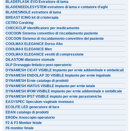
BLADEFLASK EVO Estrattore di lama
BLADENEEDLESYSTEM estrattore di lama e contatore d'aghi
BLADESINGLE estrattore di lama
BREAST ICING kit di crioterapia
CETRO Cordring
CHECKCLIP identificatore per medicamento
COCOON Sistema convettivo di riscaldamento paziente
COCOON Sistema di riscaldamento convettivo del paziente
COOLMAX ELEGANCE Dorso Alto
COOLMAX ELEGANCE Men
COOLMAX ELEGANCE vestiti di compressione
DILASTOM dilatatore stomale
DLP Drenaggio linfatico post-operatorio
DYNAMESH CICAT VISIBLE Impianto per ernie addominale e ombelicali
DYNAMESH ENDOLAP 3D VISIBLE Impianto per ernie inguinale
DYNAMESH Ernie catalogo di prodotti
DYNAMESH HIATUS VISIBLE impianto per ernie iatale
DYNAMESH IPOM VISIBLE impianto per ernie addominale e ombilicale
DYNAMESH IPST VISIBLE impiato per ernie parastomiche
EASYSPEC Speculum vaginale monouso
ECOLITE LED generatore di luce
EDAN catalogo di prodotti
ERODe Anoscopio operatorio
F2 & F3 Monitor fetale
F6 monitor fetale