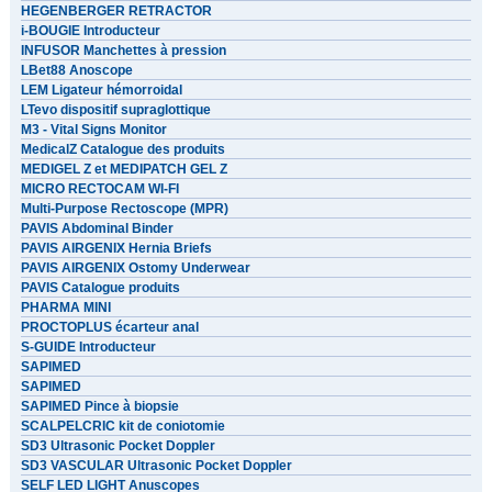
HEGENBERGER RETRACTOR
i-BOUGIE Introducteur
INFUSOR Manchettes à pression
LBet88 Anoscope
LEM Ligateur hémorroidal
LTevo dispositif supraglottique
M3 - Vital Signs Monitor
MedicalZ Catalogue des produits
MEDIGEL Z et MEDIPATCH GEL Z
MICRO RECTOCAM WI-FI
Multi-Purpose Rectoscope (MPR)
PAVIS Abdominal Binder
PAVIS AIRGENIX Hernia Briefs
PAVIS AIRGENIX Ostomy Underwear
PAVIS Catalogue produits
PHARMA MINI
PROCTOPLUS écarteur anal
S-GUIDE Introducteur
SAPIMED
SAPIMED
SAPIMED Pince à biopsie
SCALPELCRIC kit de coniotomie
SD3 Ultrasonic Pocket Doppler
SD3 VASCULAR Ultrasonic Pocket Doppler
SELF LED LIGHT Anuscopes