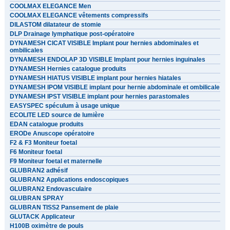
COOLMAX ELEGANCE Men
COOLMAX ELEGANCE vêtements compressifs
DILASTOM dilatateur de stomie
DLP Drainage lymphatique post-opératoire
DYNAMESH CICAT VISIBLE Implant pour hernies abdominales et
ombilicales
DYNAMESH ENDOLAP 3D VISIBLE Implant pour hernies inguinales
DYNAMESH Hernies catalogue produits
DYNAMESH HIATUS VISIBLE implant pour hernies hiatales
DYNAMESH IPOM VISIBLE implant pour hernie abdominale et ombilicale
DYNAMESH IPST VISIBLE implant pour hernies parastomales
EASYSPEC spéculum à usage unique
ECOLITE LED source de lumière
EDAN catalogue produits
ERODe Anuscope opératoire
F2 & F3 Moniteur foetal
F6 Moniteur foetal
F9 Moniteur foetal et maternelle
GLUBRAN2 adhésif
GLUBRAN2 Applications endoscopiques
GLUBRAN2 Endovasculaire
GLUBRAN SPRAY
GLUBRAN TISS2 Pansement de plaie
GLUTACK Applicateur
H100B oximètre de pouls