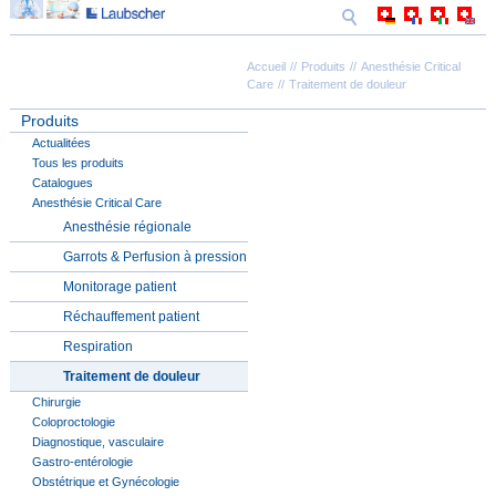
Accueil
Produits
Anesthésie Critical
Care
Traitement de douleur
Produits
Actualitées
Tous les produits
Catalogues
Anesthésie Critical Care
Anesthésie régionale
Garrots & Perfusion à pression
Monitorage patient
Réchauffement patient
Respiration
Traitement de douleur
Chirurgie
Coloproctologie
Diagnostique, vasculaire
Gastro-entérologie
Obstétrique et Gynécologie