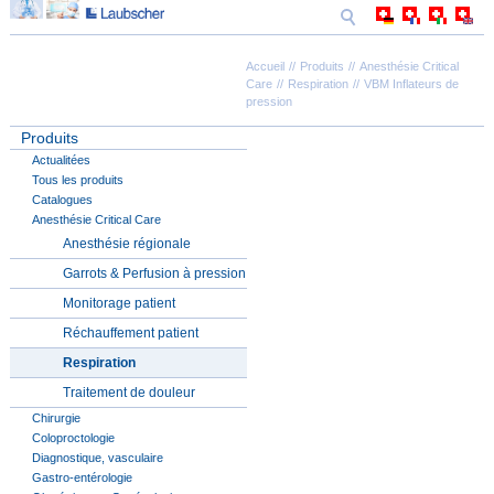
Accueil
Produits
Anesthésie Critical
Care
Respiration
VBM Inflateurs de
pression
Produits
Actualitées
Tous les produits
Catalogues
Anesthésie Critical Care
Anesthésie régionale
Garrots & Perfusion à pression
Monitorage patient
Réchauffement patient
Respiration
Traitement de douleur
Chirurgie
Coloproctologie
Diagnostique, vasculaire
Gastro-entérologie