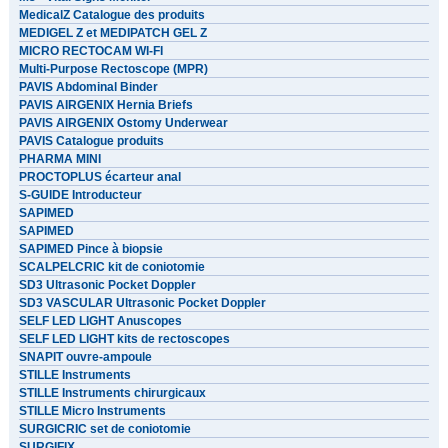
MedicalZ Catalogue des produits
MEDIGEL Z et MEDIPATCH GEL Z
MICRO RECTOCAM WI-FI
Multi-Purpose Rectoscope (MPR)
PAVIS Abdominal Binder
PAVIS AIRGENIX Hernia Briefs
PAVIS AIRGENIX Ostomy Underwear
PAVIS Catalogue produits
PHARMA MINI
PROCTOPLUS écarteur anal
S-GUIDE Introducteur
SAPIMED
SAPIMED
SAPIMED Pince à biopsie
SCALPELCRIC kit de coniotomie
SD3 Ultrasonic Pocket Doppler
SD3 VASCULAR Ultrasonic Pocket Doppler
SELF LED LIGHT Anuscopes
SELF LED LIGHT kits de rectoscopes
SNAPIT ouvre-ampoule
STILLE Instruments
STILLE Instruments chirurgicaux
STILLE Micro Instruments
SURGICRIC set de coniotomie
SURGIFIX