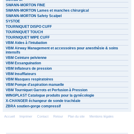
SWANN-MORTON FINE
SWANN-MORTON Lames et manches chirurgical
SWANN-MORTON Safety Scalpel
SYSTOE
TOURNIQUET DISPO CUFF
TOURNIQUET TOUCH
TOURNIQUET WIPE CUFF
VBM Aides à l'intubation
VBM Airway Management et accessoires pour anesthésie & soins
intensifs
VBM Ceinture pelvienne
VBM Exsanguination
VBM Inflateurs de pression
VBM Insufflateurs
VBM Masques respiratoires
VBM Pompe d'aspiration manuelle
VBM Tourniquet Garrots et Perfusion à Pression
WINGPLAST Catalogue produits pour la gynécologie
X-CHANGER échangeur de sonde trachéale
ZBRA soutien-gorge compressif
Accueil
Imprimer
Contact
Retour
Plan du site
Mentions légales