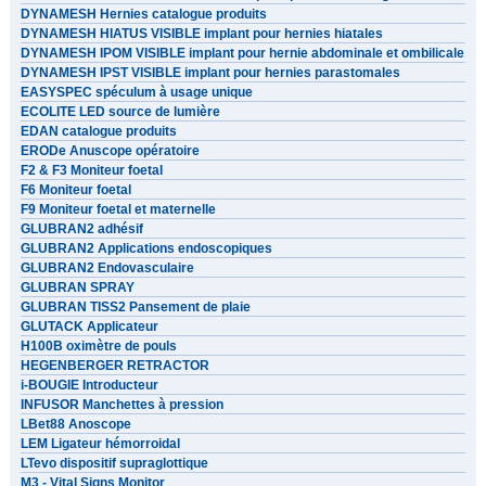
DYNAMESH Hernies catalogue produits
DYNAMESH HIATUS VISIBLE implant pour hernies hiatales
DYNAMESH IPOM VISIBLE implant pour hernie abdominale et ombilicale
DYNAMESH IPST VISIBLE implant pour hernies parastomales
EASYSPEC spéculum à usage unique
ECOLITE LED source de lumière
EDAN catalogue produits
ERODe Anuscope opératoire
F2 & F3 Moniteur foetal
F6 Moniteur foetal
F9 Moniteur foetal et maternelle
GLUBRAN2 adhésif
GLUBRAN2 Applications endoscopiques
GLUBRAN2 Endovasculaire
GLUBRAN SPRAY
GLUBRAN TISS2 Pansement de plaie
GLUTACK Applicateur
H100B oximètre de pouls
HEGENBERGER RETRACTOR
i-BOUGIE Introducteur
INFUSOR Manchettes à pression
LBet88 Anoscope
LEM Ligateur hémorroidal
LTevo dispositif supraglottique
M3 - Vital Signs Monitor