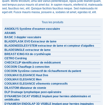
quam. Morbi tincidunt, urna sed varius pellentesque, ligula justo blandit quam,
sed tempus purus mauris sit amet dui. In sapien mauris, eleifend id, malesuada
sed, faucibus nec, elit. Quisque facilisis faucibus neque. Sed malesuada mi
eget elit. Fusce mauris massa, posuere a, sodales sit amet, egestas id, elit.
Tous les produits
ANGIOLYS Système d'examen vasculaire
ARAMIS
BASIC 3 doppler vasculaire
BLADEFLASK EVO Extracteur de lame
BLADENEEDLESYSTEM extracteur de lame et compteur d'aiguilles
BLADESINGLE extracteur de lame
BREAST ICING Kit de cryothérapie
CETRO Cordring
CHECKCLIP identificateur de médicament
COCOON Chauffage à convection
COCOON Système convectif de réchauffement du patient
COOLMAX ELEGANCE Haut Dos
COOLMAX ELEGANCE Men
COOLMAX ELEGANCE vêtements compressifs
DILASTOM dilatateur de stomie
DLP Drainage lymphatique post-opératoire
DYNAMESH CICAT VISIBLE Implant pour hernies abdominales et
ombilicales
DYNAMESH ENDOLAP 3D VISIBLE Implant pour hernies inguinales