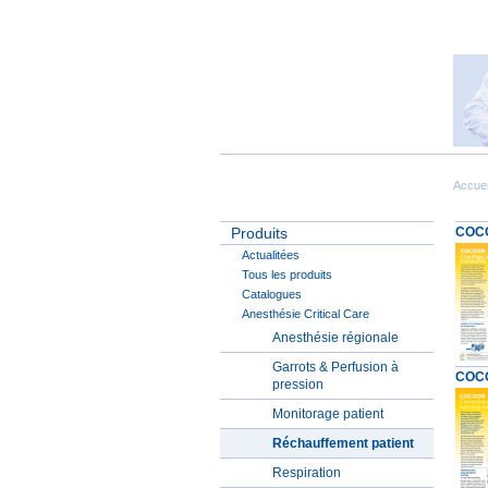
Accuei
Produits
COCO
Actualitées
Tous les produits
Catalogues
Anesthésie Critical Care
Anesthésie régionale
Garrots & Perfusion à
COCO
pression
Monitorage patient
Réchauffement patient
Respiration