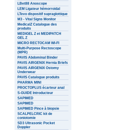
LBet88 Anoscope
LEM Ligateur hémorroidal
LTevo dispositif supraglottique
M3 - Vital Signs Monitor
MedicalZ Catalogue des
produits
MEDIGEL Z et MEDIPATCH
GEL Z
MICRO RECTOCAM WI-FI
Multi-Purpose Rectoscope
(MPR)
PAVIS Abdominal Binder
PAVIS AIRGENIX Hernia Briefs
PAVIS AIRGENIX Ostomy
Underwear
PAVIS Catalogue produits
PHARMA MINI
PROCTOPLUS écarteur anal
S-GUIDE Introducteur
SAPIMED
SAPIMED
SAPIMED Pince à biopsie
SCALPELCRIC kit de
coniotomie
SD3 Ultrasonic Pocket
Doppler