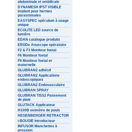
abdominale et ombilicale
DYNAMESH IPST VISIBLE
implant pour hernies
parastomales
EASYSPEC spéculum à usage
unique
ECOLITE LED source de
lumière
EDAN catalogue produits
ERODe Anuscope opératoire
F2 & F3 Moniteur foetal
F6 Moniteur foetal
F9 Moniteur foetal et
maternelle
GLUBRAN2 adhésif
GLUBRAN2 Applications
endoscopiques
GLUBRAN2 Endovasculaire
GLUBRAN SPRAY
GLUBRAN TISS2 Pansement
de plaie
GLUTACK Applicateur
H100B oximètre de pouls
HEGENBERGER RETRACTOR
i-BOUGIE Introducteur
INFUSOR Manchettes à
pression