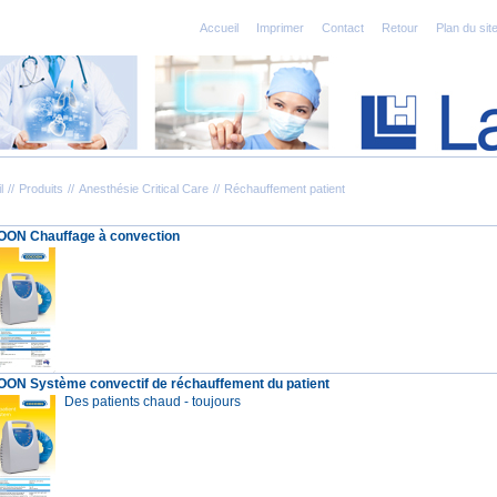
Accueil
Imprimer
Contact
Retour
Plan du sit
l
Produits
Anesthésie Critical Care
Réchauffement patient
ON Chauffage à convection
ON Système convectif de réchauffement du patient
Des patients chaud - toujours