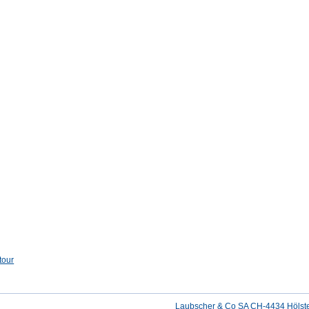
tour
Laubscher & Co SA CH-4434 Hölste