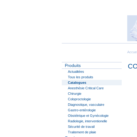
Accuei
CO
Produits
Actualitées
Tous les produits
Catalogues
Anesthésie Critical Care
Chirurgie
Coloproctologie
Diagnostique, vasculaire
Gastro-entérologie
Obstétrique et Gynécologie
Radiologie, interventionelle
Sécurité de travail
Traitement de plaie