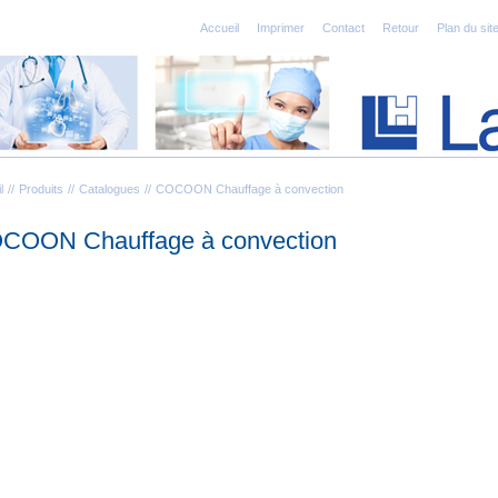
Accueil
Imprimer
Contact
Retour
Plan du sit
l
Produits
Catalogues
COCOON Chauffage à convection
COON Chauffage à convection