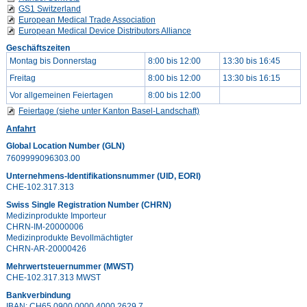
GS1 Switzerland
European Medical Trade Association
European Medical Device Distributors Alliance
Geschäftszeiten
Montag bis Donnerstag
8:00 bis 12:00
13:30 bis 16:45
Freitag
8:00 bis 12:00
13:30 bis 16:15
Vor allgemeinen Feiertagen
8:00 bis 12:00
Feiertage (siehe unter Kanton Basel-Landschaft)
Anfahrt
Global Location Number (GLN)
7609999096303.00
Unternehmens-Identifikationsnummer (UID, EORI)
CHE-102.317.313
Swiss Single Registration Number (CHRN)
Medizinprodukte Importeur
CHRN-IM-20000006
Medizinprodukte Bevollmächtigter
CHRN-AR-20000426
Mehrwertsteuernummer (MWST)
CHE-102.317.313 MWST
Bankverbindung
IBAN: CH65 0900 0000 4000 2629 7