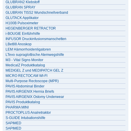
GLUBRAN2 Klebstoff
GLUBRAN SPRAY
GLUBRAN TISS2 Wundschnellverband
GLUTACK Applikator
H100B Pulsoximeter
HEGENBERGER RETRACTOR
i-BOUGIE Einführhilfe
INFUSOR Druckinfusionsmanschetten
LBet88 Anoskop
LEM Hämorrhoidenligatoren
LTevo supraglottische Atemwegshilfe
M3 - Vital Signs Monitor
MedicalZ Produktkatalog
MEDIGEL Z und MEDIPATCH GEL Z
MICRO RECTOCAM WI-FI
Multi-Purpose Rectoscope (MPR)
PAVIS Abdominal Binder
PAVIS AIRGENIX Hernia Briefs
PAVIS AIRGENIX Ostomy Underwear
PAVIS Produktkatalog
PHARMA MINI
PROCTOPLUS Analretraktor
S-GUIDE Intubationshilfe
SAPIMED
SAPIMED