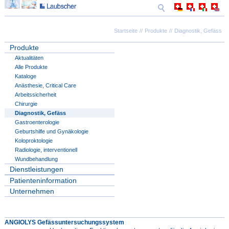
Startseite
Produkte
Diagnostik, Gefäss
Produkte
Aktualitäten
Alle Produkte
Kataloge
Anästhesie, Critical Care
Arbeitssicherheit
Chirurgie
Diagnostik, Gefäss
Gastroenterologie
Geburtshilfe und Gynäkologie
Koloproktologie
Radiologie, interventionell
Wundbehandlung
Dienstleistungen
Patienteninformation
Unternehmen
ANGIOLYS Gefässuntersuchungssystem