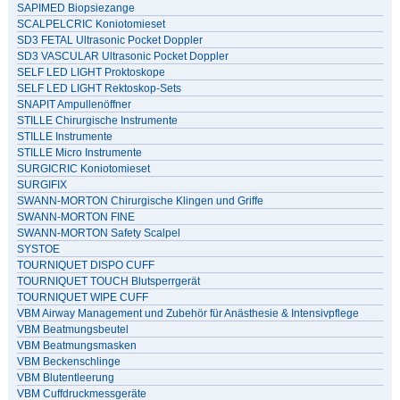
SAPIMED Biopsiezange
SCALPELCRIC Koniotomieset
SD3 FETAL Ultrasonic Pocket Doppler
SD3 VASCULAR Ultrasonic Pocket Doppler
SELF LED LIGHT Proktoskope
SELF LED LIGHT Rektoskop-Sets
SNAPIT Ampullenöffner
STILLE Chirurgische Instrumente
STILLE Instrumente
STILLE Micro Instrumente
SURGICRIC Koniotomieset
SURGIFIX
SWANN-MORTON Chirurgische Klingen und Griffe
SWANN-MORTON FINE
SWANN-MORTON Safety Scalpel
SYSTOE
TOURNIQUET DISPO CUFF
TOURNIQUET TOUCH Blutsperrgerät
TOURNIQUET WIPE CUFF
VBM Airway Management und Zubehör für Anästhesie & Intensivpflege
VBM Beatmungsbeutel
VBM Beatmungsmasken
VBM Beckenschlinge
VBM Blutentleerung
VBM Cuffdruckmessgeräte