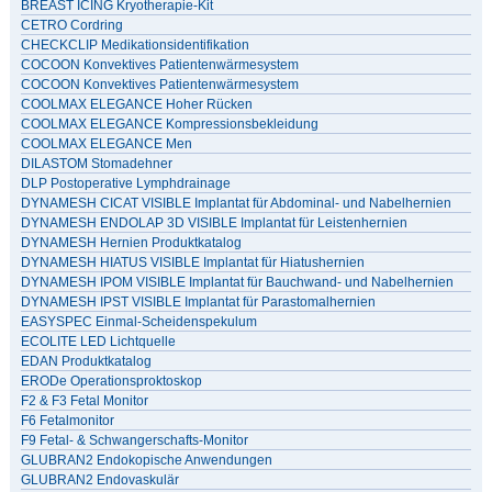
BREAST ICING Kryotherapie-Kit
CETRO Cordring
CHECKCLIP Medikationsidentifikation
COCOON Konvektives Patientenwärmesystem
COCOON Konvektives Patientenwärmesystem
COOLMAX ELEGANCE Hoher Rücken
COOLMAX ELEGANCE Kompressionsbekleidung
COOLMAX ELEGANCE Men
DILASTOM Stomadehner
DLP Postoperative Lymphdrainage
DYNAMESH CICAT VISIBLE Implantat für Abdominal- und Nabelhernien
DYNAMESH ENDOLAP 3D VISIBLE Implantat für Leistenhernien
DYNAMESH Hernien Produktkatalog
DYNAMESH HIATUS VISIBLE Implantat für Hiatushernien
DYNAMESH IPOM VISIBLE Implantat für Bauchwand- und Nabelhernien
DYNAMESH IPST VISIBLE Implantat für Parastomalhernien
EASYSPEC Einmal-Scheidenspekulum
ECOLITE LED Lichtquelle
EDAN Produktkatalog
ERODe Operationsproktoskop
F2 & F3 Fetal Monitor
F6 Fetalmonitor
F9 Fetal- & Schwangerschafts-Monitor
GLUBRAN2 Endokopische Anwendungen
GLUBRAN2 Endovaskulär